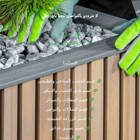
لا تترددو بالتواصل معنا باى حال
الدمام
tel:0543003560
اقسامنا
قسم العشب الصناعى والطبيعى
قسم بديل الخشب والديكور
قسم المظلات والسواتر
قسم الشلالات والنوافير
قسم الزراعة الطبيعية
قسم تنسيق حدائق
الرئيسية