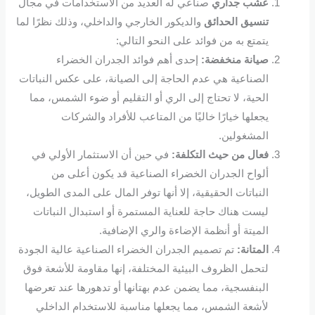
عشب جداري
صناعي له العديد من الاستخدامات في مجال
تنسيق الحدائق
والديكور الخارجي والداخلي، وذلك نظرًا لما
يتمتع به من فوائد على النحو التالي:
صيانة منخفضة:
إحدى أهم فوائد الجدران الخضراء
الصناعية هي عدم الحاجة إلى الصيانة، على عكس النباتات
الحية، لا تحتاج إلى الري أو التقليم أو ضوء الشمس، مما
يجعلها خيارًا خاليًا من المتاعب للأفراد والشركات
المشغولين.
فعال من حيث التكلفة:
في حين أن الاستثمار الأولي في
ألواح الجدران الخضراء الصناعية قد يكون أعلى من
النباتات الحقيقية، إلا أنها توفر المال على المدى الطويل،
ليست هناك حاجة للعناية المستمرة أو استبدال النباتات
الميتة أو أنظمة الإضاءة والري الإضافية.
المتانة:
تم تصميم الجدران الخضراء الصناعية عالية الجودة
لتحمل الظروف البيئية المختلفة، إنها مقاومة للأشعة فوق
البنفسجية، مما يضمن عدم بهتانها أو تدهورها عند تعرضها
لأشعة الشمس، مما يجعلها مناسبة للاستخدام الداخلي