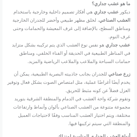
ما هو
عشب جداري؟
ديكور
عشب جداري
هي أفكار تصميم داخلية وخارجية باستخدام
العشب الصناعي
، لخلق مظهر طبيعي وأخضر للجدران الخارجية
ومناطق السطح، بالإضافة إلى غرف المعيشة والحمامات وحتى
غرف النوم.
عشب جداري
هو نفس نوع العشب الذي يتم تركيبه بشكل متزايد
في المناظر الطبيعية في الحديقة أو الفناء الخلفي، ومناطق
حمامات السباحة والملاعب والملاعب الرياضية والمزيد.
زرع صناعي
للجدران بجانب جاذبيته البصرية الطبيعية، يمكن أن
يخدم أيضًا أغراضًا عملية، مثل امتصاص الصوت بشكل فعال وتوفير
العزل فضلاً عن كونه مثبط للحريق.
وتقوم شركة واحة العشب في الدمام والمنطقة الشرقية بتوريد
مجموعة متنوعة من العشب الصناعي بألوان وأنماط وارتفاعات
مختلفة، ويتم اختيار العشب المناسب وفقًا لاحتياجات العميل
والمنطقة التي سيتم تركيبها فيها.
أنواع العشب الجداري المناسبة لمنزلك