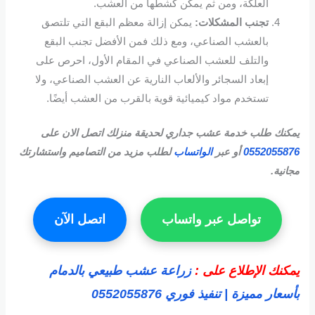
العلكة، ومن ثم يمكن كشطها من العشب.
تجنب المشكلات:
يمكن إزالة معظم البقع التي تلتصق
بالعشب الصناعي، ومع ذلك فمن الأفضل تجنب البقع
والتلف للعشب الصناعي في المقام الأول، احرص على
إبعاد السجائر والألعاب النارية عن العشب الصناعي، ولا
تستخدم مواد كيميائية قوية بالقرب من العشب أيضًا.
يمكنك طلب خدمة عشب جداري لحديقة منزلك اتصل الان على
0552055876
أو عبر
الواتساب
لطلب مزيد من التصاميم واستشارتك
مجانية.
تواصل عبر واتساب
اتصل الآن
يمكنك الإطلاع على :
زراعة عشب طبيعي بالدمام
بأسعار مميزة | تنفيذ فوري 0552055876