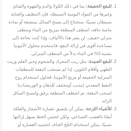
للبقع الخفيفة:
بما في ذلك الكولا والدم والقهوة والشاي
وغيرها من المواد اليومية البسيطة، فإن التنظيف والعناية
بسيطان نسبيًا، ستحتاج إلى مسح السائل بمنشفة أو بمادة
ماصة جافة، اشطف المنطقة بمزيج من الماء ومنظف
منزلي خفيف، لن يضر هذا بالألياف، وإذا كنت بحاجة إلى
مساعدة أقوى في إزالة البقع، فاستخدم محلول الأمونيا
بنسبة 3% في الماء بدلاً من المنظف المنزلي.
للبقع العنيدة:
مثل زيت المحرك والشحوم وحبر القلم وزيت
الطهي وأقلام التلوين، إذا لم تستجب البقعة للمنظفات
المنزلية الخفيفة أو مزيج الأمونيا، فحاول استخدام روح
النفط المعدني (مذيب أومخفف للدهان و الورنيشات)
لسحب البقعة، ثم اشطف المنطقة برفق وامسح السائل
الزائد.
للأشياء اللزجة:
يمكن أن تلتصق عصارة الأشجار والعلكة
أيضًا بالعشب الصناعي، ولكن لحسن الحظ يسهل إزالتها
نسبيًا، يمكن استخدام الثلج الجاف لتجميد العصارة أو