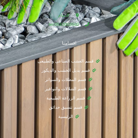
الدمام
tel:0543003560
اقسامنا
قسم العشب الصناعى والطبيعى
قسم بديل الخشب والديكور
قسم المظلات والسواتر
قسم الشلالات والنوافير
قسم الزراعة الطبيعية
قسم تنسيق حدائق
الرئيسية