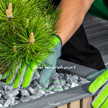
لا تترددو بالتواصل معنا باى حال
الدمام
tel:0543003560
اقسامنا