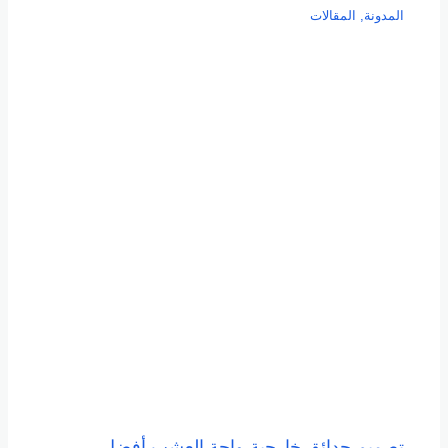
المدونة
,
المقالات
تصميم حدائق خارجية-واحة العشب أفضل