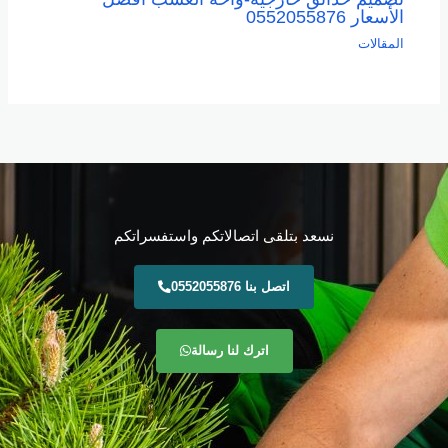
الأسعار 0552055876
المقالات
نسعد بتلقى اتصالاتكم واستفسراتكم
اتصل بنا 0552055876
اترك لنا رسالة