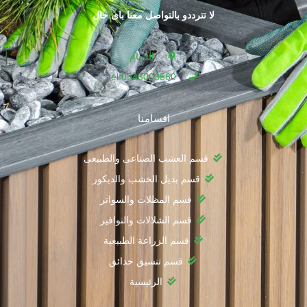
لا تترددو بالتواصل معنا باى حال
الدمام
tel:0543003560
اقسامنا
قسم العشب الصناعى والطبيعى
قسم بديل الخشب والديكور
قسم المظلات والسواتر
قسم الشلالات والنوافير
قسم الزراعة الطبيعية
قسم تنسيق حدائق
الرئيسية