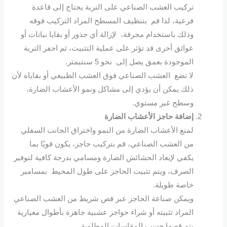
تركيب العشب الصناعي على التربة يحتاج إلى قاعدة
فرعية، لذا قم بتنظيف المسطح المراد التركيب فوقه
وذلك باستخدام مجرفة، لإزالة أي جذور أو بقايا نباتات أو
عوائق أخرى قد تؤثر على عملية التثبيت، ثم احفر التربة
الموجودة بعمق يصل إلى نحو 5 سنتيمتر.
لا تضع العشب الصناعي فوق العشب الطبيعي أو بقاياه لأن
ذلك يمكن أن يؤدي إلى مشاكل ونمو الأعشاب الضارة،
وسطح غير مستوي.
إضافة حاجز الأعشاب الضارة
لمنع الأعشاب الضارة من النمو واختراق الجانب السفلي
من العشب الصناعي، قم بتركيب حاجز، يكون قويًا بما
يكفي لإبعاد الحشائش الضارة ومسامي بدرجة كافية لتوفير
الصرف، ويتم تثبيت الحاجز على طول المحيط بمسامير
خاصة طويلة.
ويمكن صناعة الحاجز عبر قص شريط من العشب الصناعي
المراد تثبيته أو شراء حواجز عشبية جاهزة بأطوال معيارية
يتم قصها حسب المقاسات المطلوبة.