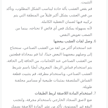
التثبيت.
قم بقص العشب بآلة حادة ليناسب الشكل المطلوب، وتأكد
من قص العشب بشكل أكبر قليلاً من المنطقة التي يتم
تركيبه فيها لضمان التغطية الكاملة.
لأنه بسهولة يمكنك قص أي فائض لا تحتاجه، بينما من
الصعب تعويض النقص.
وصل لفات العشب ببعضها
عند استخدام أكثر من لفة من العشب الصناعي، ستحتاج
إلى وصلهم ببعضهما البعض جيدًا، لذا قم بمحاذاة قطعتين
من العشب الصناعي عند اللحامات، من الحافة إلى الحافة.
يتم استخدام قماش الربط، المعروف أيضًا باسم شريط
العشب الصناعي، وباستخدام مطرقة، قم بتثبيت قطعة
القماش الملتصقة بمثبتات طبيعية أو مسامير مجلفنة
طويلة.
استخدام المادة اللاصقة لربط الطبقات
ضع لاصق السجاد الخارجي باستخدام مجرفة، ولتجنب
البقع غير المستوية، تأكد من نشر المادة اللاصقة بسمك