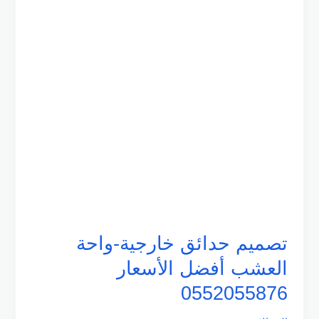
العشب
أفضل
الأسعار
0552055876
تصميم حدائق خارجية-واحة
العشب أفضل الأسعار
0552055876