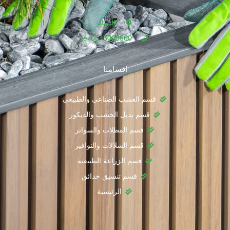
الدمام
tel:0543003560
اقسامنا
قسم العشب الصناعى والطبيعى
قسم بديل الخشب والديكور
قسم المظلات والسواتر
قسم الشلالات والنوافير
قسم الزراعة الطبيعية
قسم تنسيق حدائق
الرئيسية