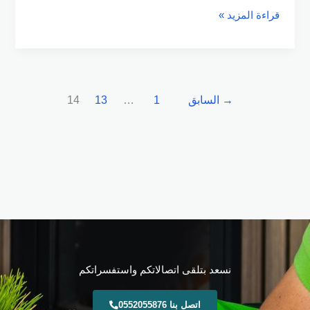
قراءة المزيد »
→
السابق
1
…
13
14
نسعد بتلقى اتصالاتكم واستفسراتكم
اتصل بنا 0552055876